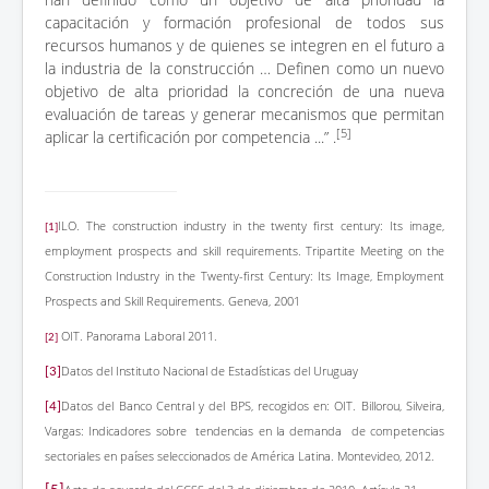
capacitación y formación profesional de todos sus
recursos humanos y de quienes se integren en el futuro a
la industria de la construcción … Definen como un nuevo
objetivo de alta prioridad la concreción de una nueva
evaluación de tareas y generar mecanismos que permitan
[5]
aplicar la certificación por competencia ...” .
ILO. The construction industry in the twenty first century: Its image,
[1]
employment prospects and skill requirements. Tripartite Meeting on the
Construction Industry in the Twenty-first Century: Its Image, Employment
Prospects and Skill Requirements.
Geneva, 2001
OIT. Panorama Laboral 2011.
[2]
Datos del Instituto Nacional de Estadísticas del Uruguay
[3]
Datos del Banco Central y del BPS, recogidos en: OIT. Billorou, Silveira,
[4]
Vargas: Indicadores sobre tendencias en la demanda de competencias
sectoriales en países seleccionados de América Latina. Montevideo, 2012.